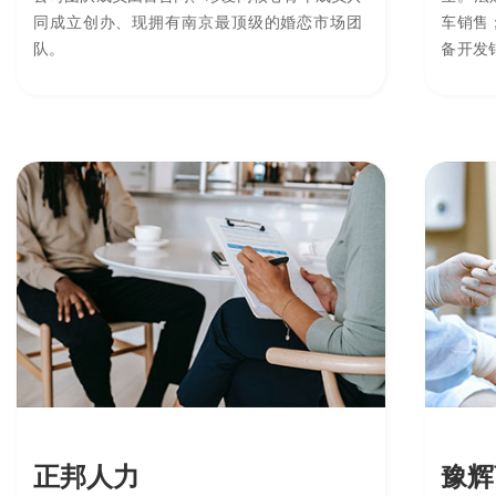
同成立创办、现拥有南京最顶级的婚恋市场团
车销售
队。
备开发
设备、
外）、
展示活
等。
正邦人力
豫辉