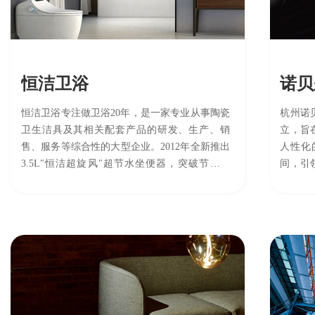
业财一体
科目、凭证、资产负债表、现金流量
表、利润表、科目余额表，与强大的
CRM和进销存无缝融合
更多服务
恒洁卫浴
诺贝
连接上下游
恒洁卫浴专注做卫浴20年，是一家专业从事陶瓷
杭州诺
与物流
连接经销商/代理商/服务商/终端用户，在
卫生洁具及其相关配套产品的研发、生产、销
立，旨
时通知
线订货、在线接单、在线对账等，打通
售、服务等综合性的大型企业。2012年全新推出
人性化
信息流，与伙伴共赢
3.5L"恒洁超旋风"超节水坐便器，突破节水技
间，引
术，被国家水利部评为"国内领先"节水技术产
4.3亿
私域流
零代码平台
实现裂
品。 恒洁卫浴掌握卫浴专利300多项，拥有4000
米，员工
无须任何技术基础，简单几步即可自定
平米的卫浴全品类研发中心。恒洁拥有智能产
米。
义创建功能，满足您的个性化需求
品、陶瓷洁具、浴室柜、五金龙头花洒、淋浴房
及浴缸等五大品类生产智造基地 ，并建立了遍
布全国的3000多个服务网点 ，其生产五金花洒
的过程中使用清洁能源，并将废水、废气、废料
无害化循环利用，实现电镀废水"零排放"环保水