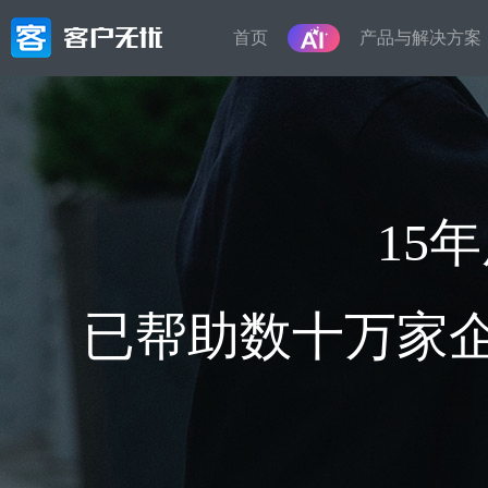
首页
产品与解决方案
产品
解决方
按业务或
营销管理
轻
智能化的全渠道营销获客，高效转化,微
15
信生态裂变、智能电销等一体化解决方
客户信
案
员工离
管理
销售管理
已帮助数十万家企
售
从线索到客户，精细化的销售流程,客户
在线接
画像，智能标签，自动分类,销售漏斗，
料、备
从线索到成交全流程闭环
接外部
服务管理
租
工单受理，服务流程精准控制,自动派
房屋租