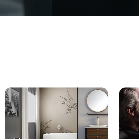
单、工单全流程跟踪，客户满意度评价,
赁、办
实现售前售后全打通
采购管理
询价-采购任务-采购单-收货入库-付款-收
按场景
款全流程闭环，与销售订单到采购流程
全闭环
智
与CR
弹屏，
库存管理
销售订单的发货管理，仓库管理，出入
库管理、调拨、盘点等，与CRM深度融
连
合
从企业
录，聊
生产管理
排产、领料、生产、产线、工序等完整
生产流程，与CRM打通，从销售到生产
电
到仓库，再无断层
与CR
署无纸