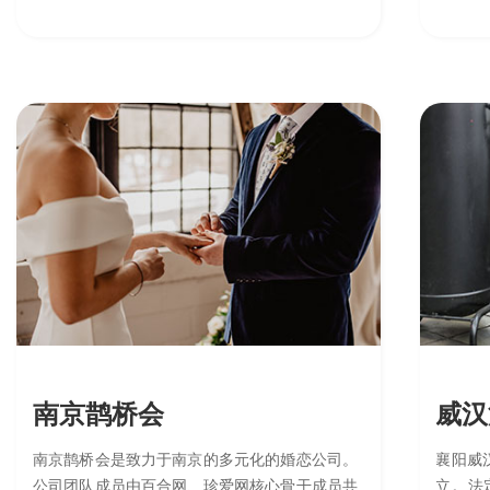
写字等，主要为中小学生提供写作基本功、 阅
玩具、
读理解能力、硬笔书法等培训课程，致力于为学
品。
员提供优质的语文教育服务 小桔灯直营校以标
准化教学模式，为全国加盟校、合作校提供了教
学实践示范， 它与小桔灯产品及服务体系一
起，构成了一条集产品输出、全方位运营支撑、
直营实践为一体的小桔灯大语文生态产业链。依
托总部强劲的教研实力、完善的服务支撑，小桔
灯直营校发展迅速，成为江城武汉教培行业崛起
的新星。
南京鹊桥会
威汉
南京鹊桥会是致力于南京的多元化的婚恋公司。
襄阳威汉
公司团队成员由百合网、珍爱网核心骨干成员共
立。法