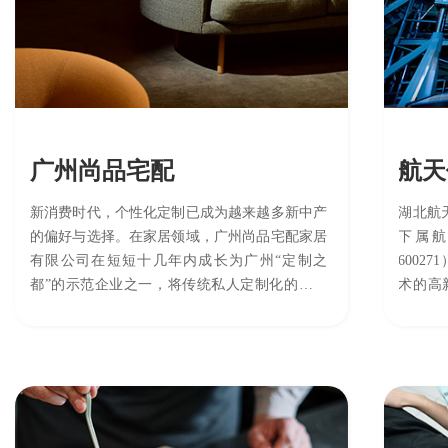
准。
广州尚品宅配
航天
新消费时代，个性化定制已成为越来越多新中产
湖北航
的偏好与选择。在家居领域，广州尚品宅配家居
下属航
有限公司在短短十几年内成长为广州“定制之
6002
都”的示范企业之一，将传统私人定制化的木匠
术的高新
手艺与大数据结合，这是尚品宅配正在做的生
册资本3
意。经过多年精心布局，辅以全面数字化的推
进，尚品宅配俨然已成为行业TOP3的定制巨
头，并始终走在行业前端，通过创新实践引领新
趋势。