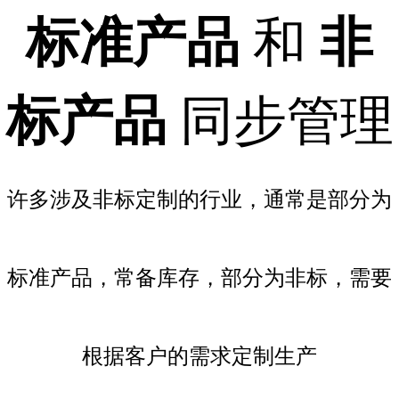
业财一体
标准产品
和
非
科目、凭证、资产负债表、现金流量
表、利润表、科目余额表，与强大的
CRM和进销存无缝融合
更多服务
标产品
同步管理
连接上下游
与物流
连接经销商/代理商/服务商/终端用户，在
时通知
线订货、在线接单、在线对账等，打通
信息流，与伙伴共赢
许多涉及非标定制的行业，通常是部分为
私域流
零代码平台
实现裂
无须任何技术基础，简单几步即可自定
标准产品，常备库存，部分为非标，需要
义创建功能，满足您的个性化需求
根据客户的需求定制生产