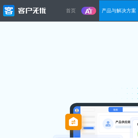
首页
产品与解决方案
产品
解决方
按业务或
营销管理
轻
智能化的全渠道营销获客，高效转化,微
信生态裂变、智能电销等一体化解决方
客户信
案
员工离
管理
销售管理
售
从线索到客户，精细化的销售流程,客户
在线接
画像，智能标签，自动分类,销售漏斗，
料、备
从线索到成交全流程闭环
接外部
服务管理
租
工单受理，服务流程精准控制,自动派
房屋租