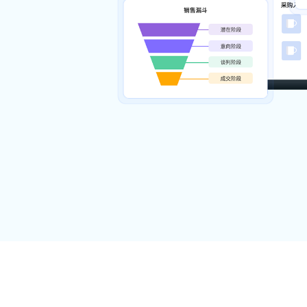
单、工单全流程跟踪，客户满意度评价,
赁、办
实现售前售后全打通
采购管理
生产
询价-采购任务-采购单-收货入库-付款-收
按场景
款全流程闭环，与销售订单到采购流程
全闭环
智
管理
与CR
弹屏，
库存管理
销售订单的发货管理，仓库管理，出入
库管理、调拨、盘点等，与CRM深度融
连
合
从企业
录，聊
生产管理
排产、领料、生产、产线、工序等完整
生产流程，与CRM打通，从销售到生产
电
到仓库，再无断层
与CR
署无纸