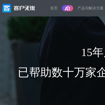
首页
产品与解决方案
产品
解决方
按业务或
营销管理
轻
智能化的全渠道营销获客，高效转化,微
15
信生态裂变、智能电销等一体化解决方
客户信
案
员工离
管理
销售管理
已帮助数十万家企
售
从线索到客户，精细化的销售流程,客户
在线接
画像，智能标签，自动分类,销售漏斗，
料、备
从线索到成交全流程闭环
接外部
服务管理
租
工单受理，服务流程精准控制,自动派
房屋租