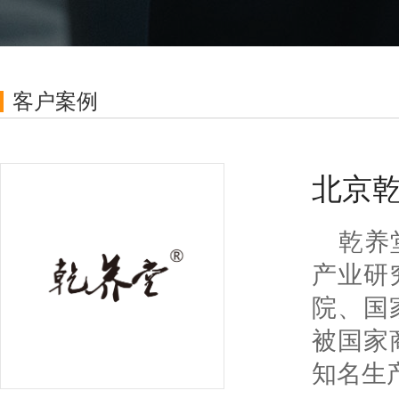
单、工单全流程跟踪，客户满意度评价,
赁、办
实现售前售后全打通
采购管理
客户案例
询价-采购任务-采购单-收货入库-付款-收
按场景
款全流程闭环，与销售订单到采购流程
全闭环
智
与CR
北京
弹屏，
库存管理
销售订单的发货管理，仓库管理，出入
乾养
库管理、调拨、盘点等，与CRM深度融
连
合
产业研
从企业
录，聊
院、国
生产管理
排产、领料、生产、产线、工序等完整
被国家
生产流程，与CRM打通，从销售到生产
电
到仓库，再无断层
知名生
与CR
署无纸