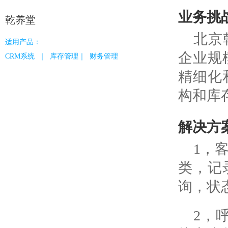
业财一体
业务挑
乾养堂
科目、凭证、资产负债表、现金流量
表、利润表、科目余额表，与强大的
北京
适用产品：
CRM和进销存无缝融合
更多服务
企业规
CRM系统 ｜ 库存管理｜ 财务管理
精细化
连接上下游
与物流
连接经销商/代理商/服务商/终端用户，在
构和库
时通知
线订货、在线接单、在线对账等，打通
信息流，与伙伴共赢
解决方
私域流
零代码平台
实现裂
1，
无须任何技术基础，简单几步即可自定
义创建功能，满足您的个性化需求
类，记
询，状
2，