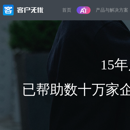
首页
产品与解决方案
产品
解决方
按业务或
营销管理
轻
智能化的全渠道营销获客，高效转化,微
15
信生态裂变、智能电销等一体化解决方
客户信
案
员工离
管理
销售管理
已帮助数十万家企
售
从线索到客户，精细化的销售流程,客户
在线接
画像，智能标签，自动分类,销售漏斗，
料、备
从线索到成交全流程闭环
接外部
服务管理
租
工单受理，服务流程精准控制,自动派
房屋租