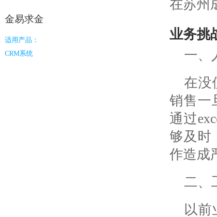
在苏州
业财一体
金易求金
科目、凭证、资产负债表、现金流量
业务挑
表、利润表、科目余额表，与强大的
适用产品：
CRM和进销存无缝融合
更多服务
一、
CRM系统
连接上下游
在没
与物流
连接经销商/代理商/服务商/终端用户，在
时通知
线订货、在线接单、在线对账等，打通
销售一
信息流，与伙伴共赢
通过e
私域流
零代码平台
够及时
实现裂
无须任何技术基础，简单几步即可自定
作造成
义创建功能，满足您的个性化需求
二、
以前