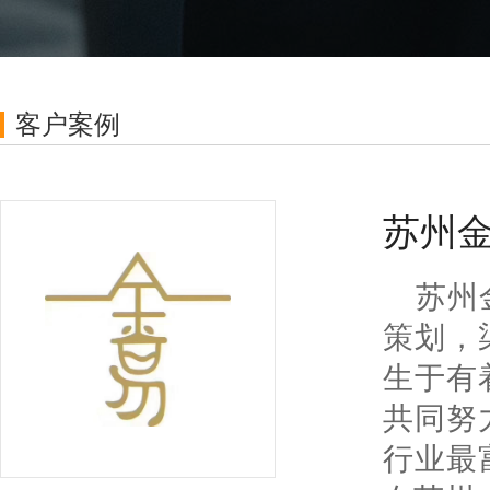
单、工单全流程跟踪，客户满意度评价,
赁、办
实现售前售后全打通
采购管理
客户案例
询价-采购任务-采购单-收货入库-付款-收
按场景
款全流程闭环，与销售订单到采购流程
全闭环
智
与CR
苏州
弹屏，
库存管理
销售订单的发货管理，仓库管理，出入
苏州
库管理、调拨、盘点等，与CRM深度融
连
合
策划，
从企业
录，聊
生于有
生产管理
排产、领料、生产、产线、工序等完整
共同努
生产流程，与CRM打通，从销售到生产
电
到仓库，再无断层
行业最
与CR
署无纸