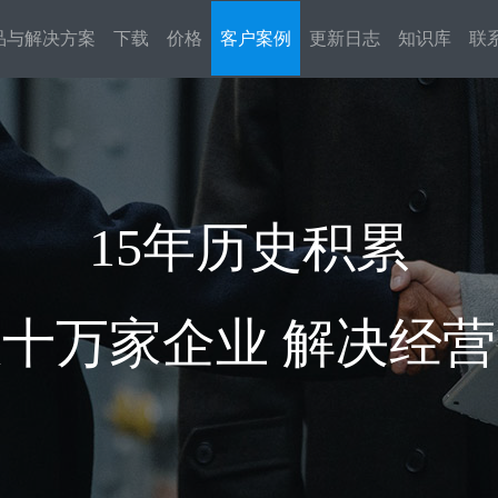
品与解决方案
下载
价格
客户案例
更新日志
知识库
联
解决方案
按业务或行业
轻资产（纯营销与销售）
营销服一体
15年历史积累
客户信息统一集中管理、防止撞客、防止
营销、销售、服务无缝连接，
员工离职带走客户、客户标签、销售流程
后端服务一套系统打通，全流
管理
理
十万家企业 解决经
售后服务行业
批发、零售、仓储
在线接单、自动派单、预约服务、领料退
销售-合同-收款-发货-出库-开
料、备件管理、费用管理、成本分析、连
库-收票-售后服务 全流程闭环
接外部服务商
租赁行业
设备安装/维保/检测
房屋租赁、机械/电子设备租赁、集装箱租
大型设备的维保服务，融合强