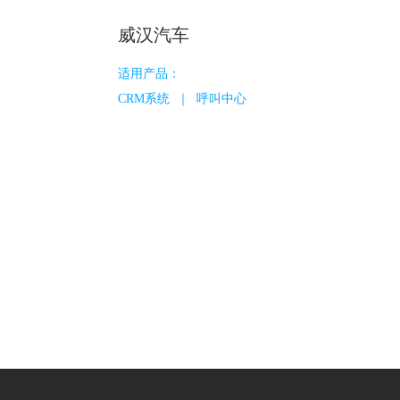
业财一体
威汉汽车
科目、凭证、资产负债表、现金流量
表、利润表、科目余额表，与强大的
适用产品：
CRM和进销存无缝融合
CRM系统 ｜ 呼叫中心
连接上下游
连接经销商/代理商/服务商/终端用户，在
线订货、在线接单、在线对账等，打通
信息流，与伙伴共赢
零代码平台
无须任何技术基础，简单几步即可自定
义创建功能，满足您的个性化需求