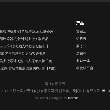
产品
营销云
码枪扫码拣货/订单新增Excel批量修改
销售云
增金额计算器/付款计划支持关联产品
服务云
中代替人工审批/考勤支持提前提醒打卡
进销存
录音中提取客户信息自动更新客户资料
业财一体
择人员支持最近浏览/出入库单支持草稿
零代码平台
置到企业微信/新增投放渠道的ROI统计功能
运行在阿里云
2010-2030 武汉市客户无忧科技有限公司
/深圳市客户无忧科技有限公司
粤ICP
Free Vectors designed by
freepik