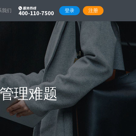
系我们
登录
注册
联系我们
产品理念
数据安全
企业微信SCRM
前端销售与
渠道活码/门店活码/一客一码/群活码，与
关于
程精细化管
CRM深度融合的企微私域客户运营管理
渠道合作
营管理难题
生产制造/非标定制
票-采购-入
从销售流程到生产流程和采购流程，与强
大的CRM打通，数据无断层
大的CRM系