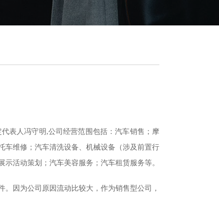
务管理一体
广告助手
头条、百度、腾讯系等主流广告平台接
实现自然语
入，线索统一管理，自动分配，效果统
、智能统计、
计，状态回传无效线索返款
法定代表人冯守明,公司经营范围包括：汽车销售；摩
SOP（标准作业程序）
托车维修；汽车清洗设备、机械设备（涉及前置行
员排名，多
完全自定义的流程功能，轻松根据不同需
自定义的统
求把各个业务模块通过流程串连起来
展示活动策划；汽车美容服务；汽车租赁服务等。
件。因为公司原因流动比较大，作为销售型公司，
数字大屏
码，用户填
销售大屏、生产大屏、电销大屏...自由灵
责人。扫码
活配置，效果炫酷，TV独立APP