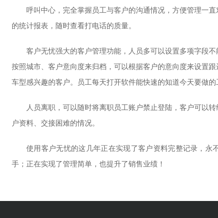
签到
呼叫中心，完全掌握员工与客户的沟通情况，方便管理一直
的统计报表，随时查看打电话的质量。
更多服务
客户无忧强大的客户管理功能，人员多可以设置多项字段不
按照城市、客户意向度来归档，可以根据客户的意向度来设置跟
连接物流公司
连接税务一键开
与物流公司打通，一键打印快递面单，实
将税务开票系统与客户无忧整
车型感兴趣的客户。员工每天打开软件能快速的知道今天要做的
时通知客户物流状态
客户无忧系统内快速一键开票
人员离职，可以随时将离职员工账户禁止登陆，客户可以转
微信裂变营销
开放API
户资料、交接困难的情况。
私域流量营销，利用微信好友和朋友圈，
可与金蝶、用友、京东或其他
实现裂变传播获客
对接，打通数据断层
使用客户无忧的这几年正在实现了客户资料完整记录，永
手；正在实现了管理简单，也提升了销售业绩！