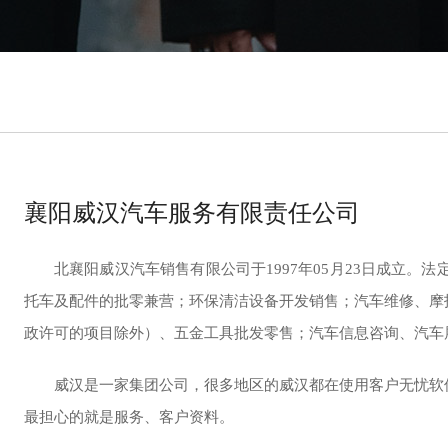
赁、办公设备租赁等
统，客户管理与设备管理、服
化
按场景
智能呼叫中心
AI智能助手
与CRM深度融合，一键快捷拨号，来去电
基于大模型的最新AI技术，可
襄阳威汉汽车服务有限责任公司
弹屏，通话录音、通话记录统计
言交互，企业专有AI Agent
智能录单等
北襄阳威汉汽车销售有限公司于1997年05月23日成立。
连接企业微信
智能报表（BI）
托车及配件的批零兼营；环保清洁设备开发销售；汽车维修、摩
从企业微信中导入客户，永久保存沟通记
按时间统计、按分类统计，人
录，聊天窗口快捷回复
维度对比统计等，强大且完全
政许可的项目除外）、五金工具批发零售；汽车信息咨询、汽车
计报表
威汉是一家集团公司，很多地区的威汉都在使用客户无忧软
电子合同
外部表单
最担心的就是服务、客户资料。
与CRM深度融合的在线电子合同，合同签
发布一个网页或小程序、二维
署无纸化
写资料，进入系统自动分配负