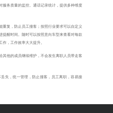
对服务质量的监控。通话记录统计，提供多种维度
能重复，防止员工撞客；按照行业要求可以自定义
进提醒时间。随时可以按照意向车型来查看对每款
票
在线商城
合，实现在
企业的专属商城，与CRM融合，客户自助
工作，工作效率大大提升。
，自动交付
下单，自动生成订单，发货状态通知客户
给其他的成员继续维护，不会发生离职人员带走客
在线客服系统
第三方系统
多客服在线接待，AI机器人客服，离线留
言。售后反馈一键转为服务工单
不丢失，统一管理，防止撞客，员工离职，容易接