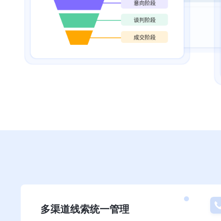
多渠道线索统一管理