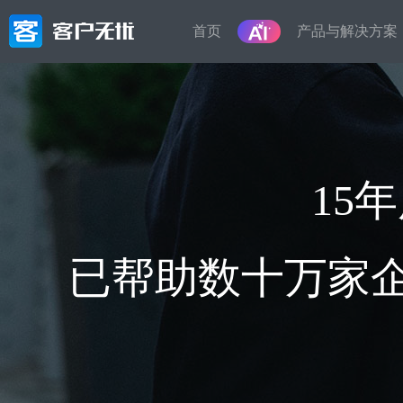
首页
产品与解决方案
产品
解决方
按业务或
营销管理
轻
智能化的全渠道营销获客，高效转化,微
15
信生态裂变、智能电销等一体化解决方
客户信
案
员工离
管理
销售管理
已帮助数十万家企
售
从线索到客户，精细化的销售流程,客户
在线接
画像，智能标签，自动分类,销售漏斗，
料、备
从线索到成交全流程闭环
接外部
服务管理
租
工单受理，服务流程精准控制,自动派
房屋租