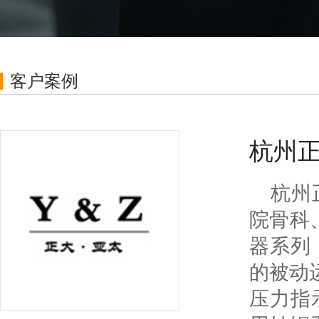
单、工单全流程跟踪，客户满意度评价,
赁、办
实现售前售后全打通
采购管理
客户案例
询价-采购任务-采购单-收货入库-付款-收
按场景
款全流程闭环，与销售订单到采购流程
全闭环
智
与CR
杭州
弹屏，
库存管理
销售订单的发货管理，仓库管理，出入
杭州
库管理、调拨、盘点等，与CRM深度融
连
合
院骨科
从企业
录，聊
器系列
生产管理
排产、领料、生产、产线、工序等完整
的被动
生产流程，与CRM打通，从销售到生产
电
到仓库，再无断层
压力指
与CR
署无纸