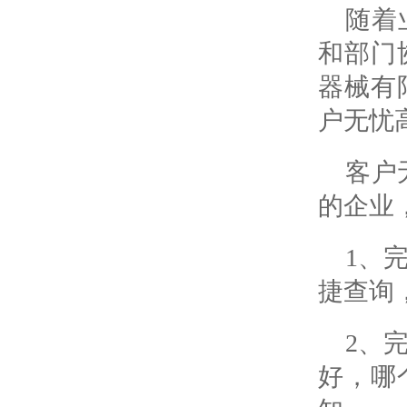
随着
和部门
器械有
户无忧
客户
的企业
1、
捷查询
2、
好，哪